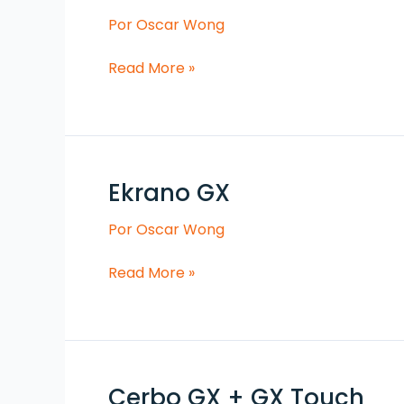
Por
Oscar Wong
Read More »
Ekrano GX
Ekrano
GX
Por
Oscar Wong
Read More »
Cerbo GX + GX Touch
Cerbo