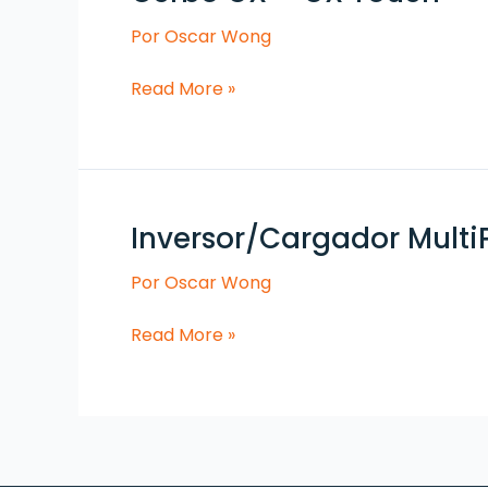
GX
Por
Oscar Wong
+
GX
Read More »
Touch
Inversor/Cargador Multi
Inversor/Cargador
MultiPlus
Por
Oscar Wong
Read More »