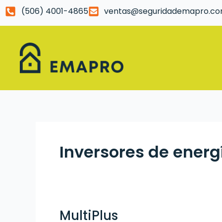
Omitir
(506) 4001-4865
ventas@seguridademapro.c
e
ir
al
contenido
Inversores de energ
MultiPlus
MultiPlus